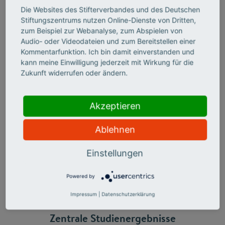
Engagements
Die Websites des Stifterverbandes und des Deutschen
● Motive und sonstige Treiber des Engagements
Stiftungszentrums nutzen Online-Dienste von Dritten,
● Vereinbarkeit mit Familie, Freizeit und Beruf
zum Beispiel zur Webanalyse, zum Abspielen von
● Wahrgenommene Wertschätzung und
Audio- oder Videodateien und zum Bereitstellen einer
Rahmenbedingungen des Engagements
Kommentarfunktion. Ich bin damit einverstanden und
Ergänzend zu der Befragung wurden Interviews mit
kann meine Einwilligung jederzeit mit Wirkung für die
zentralen Stakeholdern sowie interaktive
Zukunft widerrufen oder ändern.
Beteiligungsformate vor Ort durchgeführt.
Akzeptieren
Handlungsempfehlungen:
Aus den Ergebnissen der Ist-
Analyse und der Meinungserhebung wurden die
Ablehnen
vielversprechendsten Maßnahmen abgeleitet. Diese
Maßnahmen wurden in konkrete und detaillierte
Handlungsempfehlungen überführt und dabei nach
Einstellungen
kommunaler und Landesebene unterschieden.
Powered by
Impressum
|
Datenschutzerklärung
Zentrale Studienergebnisse