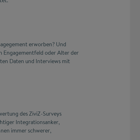
tet.
ngagegement erworben? Und
ch Engagementfeld oder Alter der
ten Daten und Interviews mit
ertung des ZiviZ-Surveys
htiger Integrationsanker,
 ihnen immer schwerer,