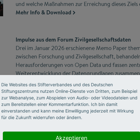
und welche Maßnahmen zur Erreichung dieses Ziels e
Mehr Info & Download
Impulse aus dem Forum Zivilgesellschaftsdaten
Drei im Januar 2026 erschienene Memo Paper them
zwischen Forschung und Zivilgesellschaft, behandeln
Herausforderungen von Open Data und fassen zent
Weiterentwicklung der Datengrundlagen zusammen
Mehr Info & Download
Die Websites des Stifterverbandes und des Deutschen
Stiftungszentrums nutzen Online-Dienste von Dritten, zum Beispiel
zur Webanalyse, zum Abspielen von Audio- oder Videodateien und
zum Bereitstellen einer Kommentarfunktion. Ich bin damit
Individuell genutzt, aber strategisch vernachlässig
einverstanden und kann meine Einwilligung jederzeit mit Wirkung
Das im Dezember 2025 veröffentlichte Discussion P
für die Zukunft widerrufen oder ändern.
Handlungsbedarfen hinsichtlich generativer KI im g
einer Online-Befragung unter 1.235 ehren- und hau
Akzeptieren