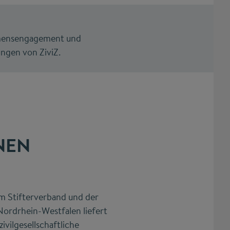
hmensengagement und
ungen von ZiviZ.
NEN
im Stifterverband und der
Nordrhein-Westfalen liefert
ivilgesellschaftliche