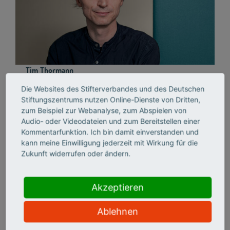
Tim Thormann
Wissenschaftlicher Referent
Die Websites des Stifterverbandes und des Deutschen
Stiftungszentrums nutzen Online-Dienste von Dritten,
T 030 322982-363
zum Beispiel zur Webanalyse, zum Abspielen von
E-Mail senden
Audio- oder Videodateien und zum Bereitstellen einer
Kommentarfunktion. Ich bin damit einverstanden und
kann meine Einwilligung jederzeit mit Wirkung für die
Tim Thormann unterstützt das ZiviZ-Team seit Oktober
Zukunft widerrufen oder ändern.
2025 bei datenbezogenen Aufgaben, zunächst als
Werkstudent, seit Juli 2026 als wissenschaftlicher
Referent. Sein Interesse gilt besonders dem Zusammenspiel
Akzeptieren
gesellschaftlicher Entwicklungen und datenbasierter
Analysen. Er hat einen Master in Soziologie und
Ablehnen
Politikwissenschaft an der Martin-Luther-Universität Halle-
Wittenberg erworben, war dort zuvor auch als