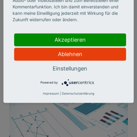
Audio- oder Videodateien und zum Bereitstellen einer
Kommentarfunktion. Ich bin damit einverstanden und
Datennutzung
kann meine Einwilligung jederzeit mit Wirkung für die
Zukunft widerrufen oder ändern.
Datenzugang
Akzeptieren
Serviceleistungen
Ablehnen
Einstellungen
PDF-Download
Powered by
Impressum
|
Datenschutzerklärung