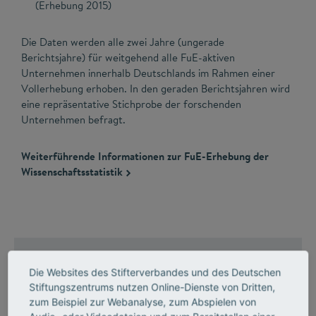
(Erhebung 2015)
Die Daten werden alle zwei Jahre (ungerade
Berichtsjahre) für weitgehend alle FuE-aktiven
Unternehmen innerhalb Deutschlands im Rahmen einer
Vollerhebung erhoben. In den geraden Berichtsjahren wird
eine repräsentative Stichprobe der forschenden
Unternehmen befragt.
Weiterführende Informationen zur FuE-Erhebung der
Wissenschaftsstatistik
Verfügbare
Datensätze
Die Websites des Stifterverbandes und des Deutschen
Stiftungszentrums nutzen Online-Dienste von Dritten,
Fragebögen der
FuE-Erhebung
zum Beispiel zur Webanalyse, zum Abspielen von