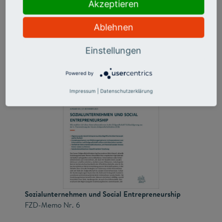
Praxis. Auf dem Weg zu offenen Zivilgesellschaftsdaten
Akzeptieren
wird die Erstellung einer systematischen Übersicht
bestehender Datensätze vorgeschlagen.
Ablehnen
PDF-Download
Einstellungen
Powered by
Impressum
|
Datenschutzerklärung
Sozialunternehmen und Social Entrepreneurship
FZD-Memo Nr. 6