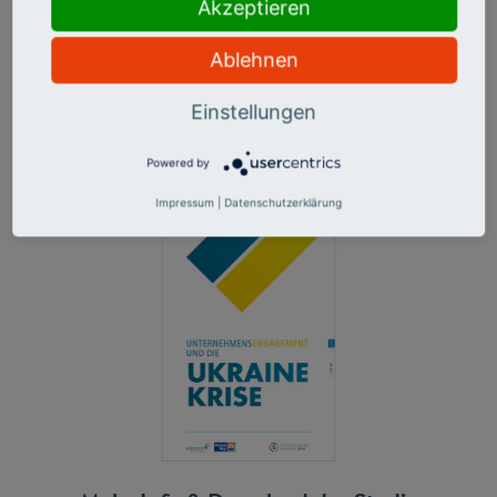
Akzeptieren
darüber, wie sich BMW auch ein Jahr nach Kriegsausbruch
engagiert.
Ablehnen
Die Studie ist ein Gemeinschaftsprojekt von PHINEO gAG
Einstellungen
und ZiviZ im Stifterverband.
Powered by
Impressum
|
Datenschutzerklärung