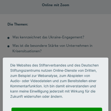
Online mit Zoom
Die Themen:
Was kennzeichnet das Ukraine-Engagement?
Was ist die besondere Stärke von Unternehmen in
Krisensituationen?
Wie passt kurzfristiges Krisenengagement zu
langfristigen Engagementstrategien?
Die Websites des Stifterverbandes und des Deutschen
Stiftungszentrums nutzen Online-Dienste von Dritten,
Wird das Engagement in der Ukraine durch Folge-Krisen
zum Beispiel zur Webanalyse, zum Abspielen von
wie etwa das Erdbeben in der Türkei und Syrien
Audio- oder Videodateien und zum Bereitstellen einer
abgelöst?
Kommentarfunktion. Ich bin damit einverstanden und
kann meine Einwilligung jederzeit mit Wirkung für die
Neben den Studienergebnissen ging es auch um die
Zukunft widerrufen oder ändern.
Praxis: Milena Pighi von der BMW Group gab einen Einblick
in die Engagement-Praxis des Autobauers und berichtete