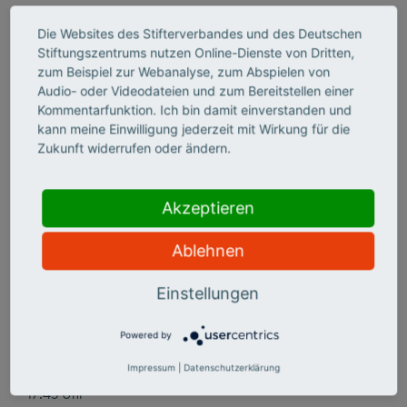
1 7:05 Uhr
Die Websites des Stifterverbandes und des Deutschen
Grußwort
Stiftungszentrums nutzen Online-Dienste von Dritten,
Dr. Volker Meyer-Guckel, Generalsekretär, Stifterverband
zum Beispiel zur Webanalyse, zum Abspielen von
Audio- oder Videodateien und zum Bereitstellen einer
Kommentarfunktion. Ich bin damit einverstanden und
kann meine Einwilligung jederzeit mit Wirkung für die
1 7:10 Uhr
Zukunft widerrufen oder ändern.
Grußwort
Katarina Peranić/Jan Holze, Vorstand, Deutsche Stiftung
für Engagement und Ehrenamt
Akzeptieren
Ablehnen
17:15 Uhr
ZiviZ-Survey 2023: Vorstellung der Ergebnisse
Einstellungen
Dr. Peter Schubert, Senior Projektmanager, ZiviZ im
Stifterverband
Powered by
Impressum
|
Datenschutzerklärung
17:45 Uhr