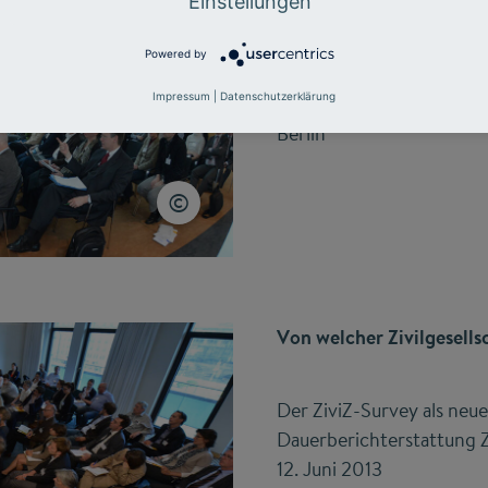
Einstellungen
Erkenntnisse aus der Wis
Powered by
Empfehlungen an die Pra
Impressum
|
Datenschutzerklärung
29. November 2013
Berlin
Von welcher Zivilgesells
Der ZiviZ-Survey als neu
Dauerberichterstattung Zi
12. Juni 2013