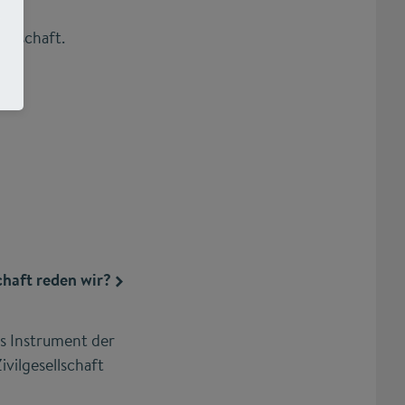
senschaft.
xis
chaft reden wir?
es Instrument der
vilgesellschaft