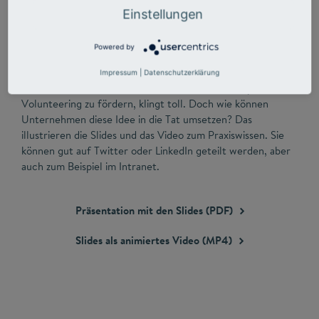
Einstellungen
Powered by
Impressum
|
Datenschutzerklärung
Die Idee, Future Skills und neue Ideen durch Corporate
Volunteering zu fördern, klingt toll. Doch wie können
Unternehmen diese Idee in die Tat umsetzen? Das
illustrieren die Slides und das Video zum Praxiswissen. Sie
können gut auf Twitter oder LinkedIn geteilt werden, aber
auch zum Beispiel im Intranet.
Präsentation mit den Slides
(PDF)
Slides als animiertes Video
(MP4)