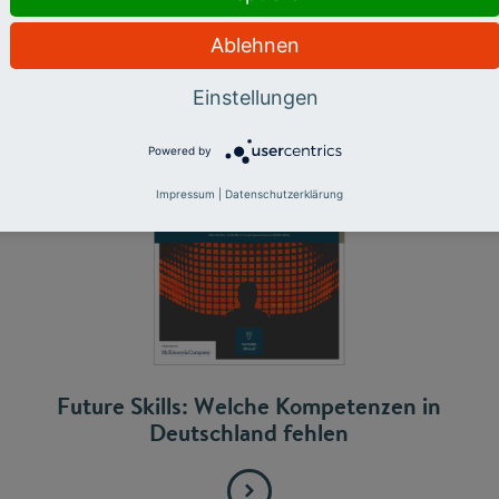
ntergrundwissen über Future Skills, Unternehmensengagem
Dann könnten Sie diese Publikationen interessierten:
Ablehnen
Einstellungen
Powered by
Impressum
|
Datenschutzerklärung
Future Skills: Welche Kompetenzen in
Deutschland fehlen