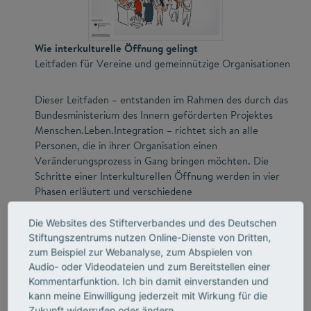
Wie interkulturelle Öffnung gelingt
Leitfaden für Vereine und gemeinnützige Organisationen
Dieser Leitfaden – entstanden im Rahmen des durch das
Bundesministerium des Innern geförderten Projektes
Menschen.Leben.Integration – richtet sich an alle
Personen, die in ihrer Organisation einen
Veränderungsprozess in Gang bringen möchten. Die
Schritte einer Interkulturellen Öffnung werden in vier
Phasen erläutert und verschiedene
Handlungsmöglichkeiten aufgezeigt. Best-Practice-
Beispiele, praktische Hinweise sowie ein umfangreicher
Die Websites des Stifterverbandes und des Deutschen
Serviceteil mit Anlaufstellen und Übungen sollen helfen,
Stiftungszentrums nutzen Online-Dienste von Dritten,
interkulturelle Öffnungsprozesse voranzubringen.
zum Beispiel zur Webanalyse, zum Abspielen von
Audio- oder Videodateien und zum Bereitstellen einer
Kommentarfunktion. Ich bin damit einverstanden und
Mehr Info & Download
kann meine Einwilligung jederzeit mit Wirkung für die
Zukunft widerrufen oder ändern.