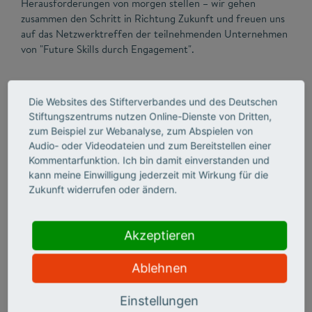
Herausforderungen von morgen stellen – wir gehen
zusammen den Schritt in Richtung Zukunft und freuen uns
auf das Netzwerktreffen der teilnehmenden Unternehmen
von "Future Skills durch Engagement".
Ein breites Spektrum
an Unternehmen unterschiedlicher
Branchen wird bei dem internen Treffen vertreten sein, so
Die Websites des Stifterverbandes und des Deutschen
dass sich Expertinnen und Experten aus Corporate
Stiftungszentrums nutzen Online-Dienste von Dritten,
Citizenship, Innovationsmanagement und Human Resources
zum Beispiel zur Webanalyse, zum Abspielen von
Audio- oder Videodateien und zum Bereitstellen einer
zusammenfinden, um gemeinsam neue Lösungsansätze für
Kommentarfunktion. Ich bin damit einverstanden und
die komplexen Herausforderungen von morgen zu
kann meine Einwilligung jederzeit mit Wirkung für die
entwickeln. In Zusammenarbeit mit Fraunhofer Center for
Zukunft widerrufen oder ändern.
Responsible Research and Innovation (CeRRI) freuen wir
uns auf einen spannenden Austausch.
Akzeptieren
Ablehnen
Einstellungen